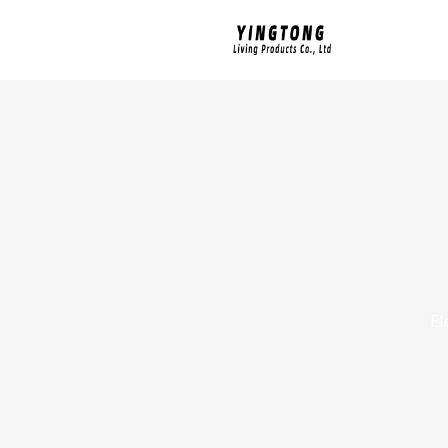
跳
至
内
容
El