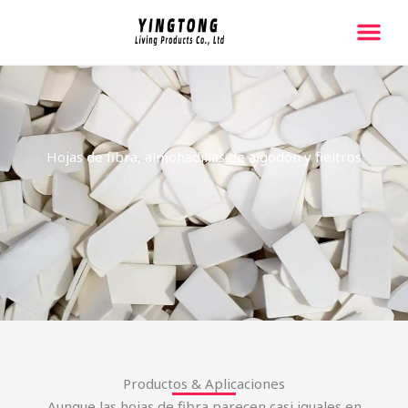
跳
至
内
Página De Inicio
Sobre Noso
容
Hojas de fibra, almohadillas de algodón y fieltros
Productos & Aplicaciones
Aunque las hojas de fibra parecen casi iguales en