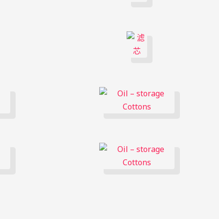
Русский
한국어
日本語
Português
Español
Italiano