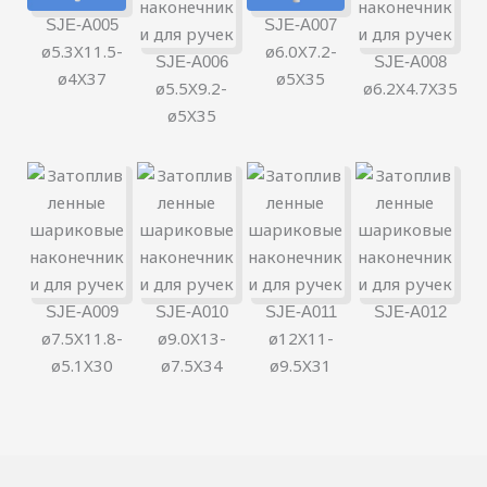
SJE-A005
SJE-A007
ø5.3X11.5-
ø6.0X7.2-
SJE-A006
SJE-A008
ø4X37
ø5X35
ø5.5X9.2-
ø6.2X4.7X35
ø5X35
简体中文
한국어
日本語
Português
SJE-A009
SJE-A010
SJE-A011
SJE-A012
ø7.5X11.8-
ø9.0X13-
ø12X11-
Español
ø5.1X30
ø7.5X34
ø9.5X31
Italiano
Deutsch
Français