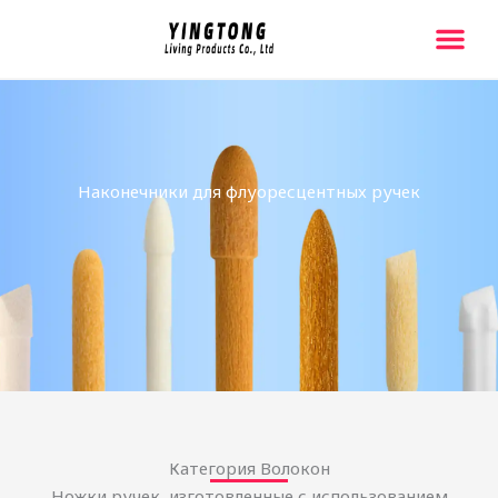
跳
至
内
Главная Стр
Свяжитесь С На
容
Наконечники для флуоресцентных ручек
Категория Волокон
Ножки ручек, изготовленные с использованием