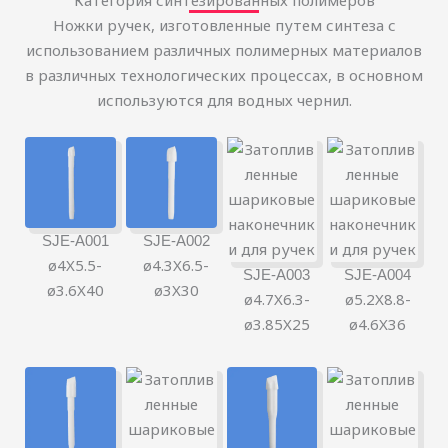
Категория синтезированных полимеров
Ножки ручек, изготовленные путем синтеза с
использованием различных полимерных материалов
в различных технологических процессах, в основном
используются для водных чернил.
SJE-A001
SJE-A002
ø4X5.5-
ø4.3X6.5-
SJE-A003
SJE-A004
ø3.6X40
ø3X30
ø4.7X6.3-
ø5.2X8.8-
ø3.85X25
ø4.6X36