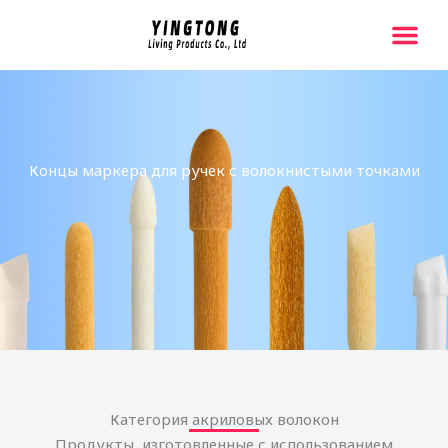
跳
至
内
Главная Стр
Свяжитесь С На
容
Концы маркера для ручек с волокнистыми точками
Категория акриловых волокон
Продукты, изготовленные с использованием