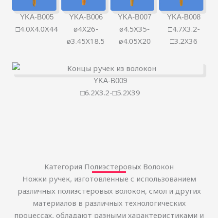
YKA-B005
YKA-B006
YKA-B007
YKA-B008
□4.0X4.0X44
ø4X26-
ø4.5X35-
□4.7X3.2-
ø3.45X18.5
ø4.05X20
□3.2X36
YKA-B009
□6.2X3.2-□5.2X39
Категория Полиэстеровых Волокон
Ножки ручек, изготовленные с использованием
различных полиэстеровых волокон, смол и других
материалов в различных технологических
процессах, обладают разными характеристиками и