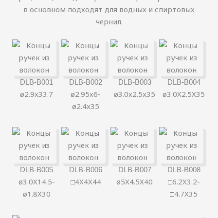
в основном подходят для водных и спиртовых
чернил.
DLB-B001
DLB-B002
DLB-B003
DLB-B004
ø2.9x33.7
ø2.95x6-
ø3.0x2.5x35
ø3.0X2.5X35
ø2.4x35
DLB-B005
DLB-B006
DLB-B007
DLB-B008
ø3.0X14.5-
□4X4X44
ø5X4.5X40
□6.2X3.2-
ø1.8X30
□4.7X35