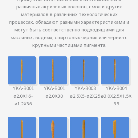
различных акриловых волокон, смол и других
материалов в различных технологических
процессах, обладают разными характеристиками и
могут быть соответственно подходящими для
масляных, водных, спиртовых чернил или чернил с
крупными частицами пигмента.
YKA-B001
YKA-B001
YKA-B003
YKA-B004
ø2.0X16-
ø2.0X30
ø2.5X5-ø2X25
ø3.0X2.5X1.5X
ø1.2X36
35