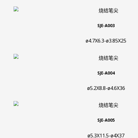
SJE-A003
ø4.7X6.3-ø3.85X25
SJE-A004
ø5.2X8.8-ø4.6X36
SJE-A005
ø5.3X11.5-ø4X37