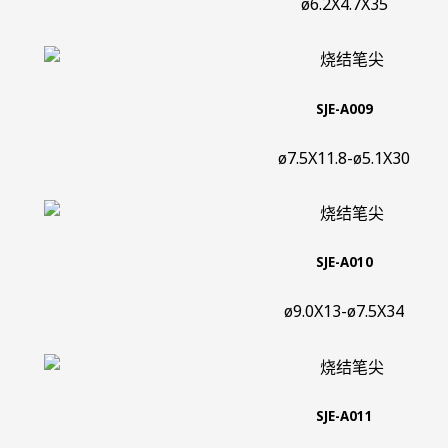
ø6.2X4.7X35
SJE-A009
ø7.5X11.8-ø5.1X30
SJE-A010
ø9.0X13-ø7.5X34
SJE-A011