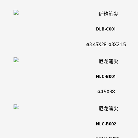
DLB-C001
ø3.45X28-ø3X21.5
NLC-B001
ø4.9X38
NLC-B002