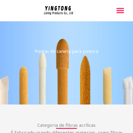
跳
至
内
容
Pontas de caneta para pintura
Categoria de fibras acrílicas
É fabricado usando diferentes materiais, como fibras