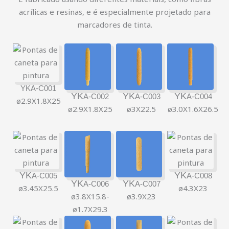
acrílicas e resinas, e é especialmente projetado para
marcadores de tinta.
YKA-C001
YK
YK
YK
A-C002
A-C003
A-C004
ø2.9X1.8X25
ø2.9X1.8X25
ø3X22.5
ø3.0X1.6X26.5
YK
YK
A-C005
A-C008
YK
YK
A-C006
A-C007
ø3.45X25.5
ø4.3X23
ø3.8X15.8-
ø3.9X23
ø1.7X29.3