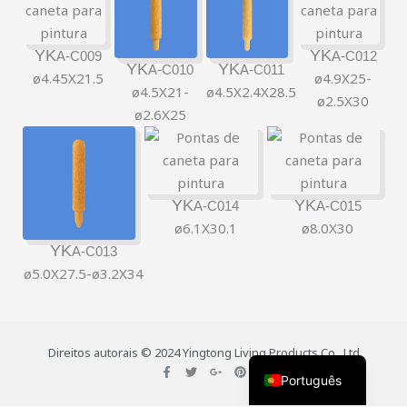
YK
YK
A-C009
A-C012
YK
YK
A-C010
A-C011
ø4.45X21.5
ø4.9X25-
ø4.5X21-
ø4.5X2.4X28.5
ø2.5X30
简体中文
ø2.6X25
Русский
한국어
日本語
YK
YK
A-C014
A-C015
ø6.1X30.1
ø8.0X30
Español
YK
A-C013
Italiano
ø5.0X27.5-ø3.2X34
Deutsch
Français
English
Direitos autorais © 2024 Yingtong Living Products Co., Ltd
F
T
G
P
a
w
o
i
Português
c
i
o
n
e
t
g
t