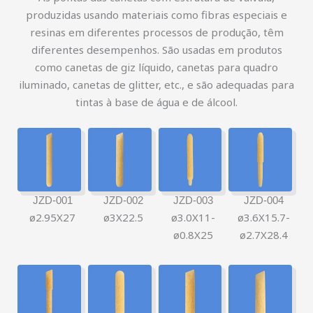
produzidas usando materiais como fibras especiais e
resinas em diferentes processos de produção, têm
diferentes desempenhos. São usadas em produtos
como canetas de giz líquido, canetas para quadro
iluminado, canetas de glitter, etc., e são adequadas para
tintas à base de água e de álcool.
JZD-001
JZD-002
JZD-003
JZD-004
ø2.95X27
ø3X22.5
ø3.0X11-
ø3.6X15.7-
ø0.8X25
ø2.7X28.4