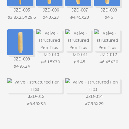
JZD-005
JZD-006
JZD-007
JZD-008
ø3.8X2.5X29.6
ø4.3X23
ø4.45X23
ø4.6
JZD-010
JZD-011
JZD-012
JZD-009
ø6.15X30
ø6.45
ø6.45X30
ø4.9X24
简体中文
Русский
한국어
日本語
JZD-013
JZD-014
ø6.45X35
ø7.95X29
Español
Italiano
Deutsch