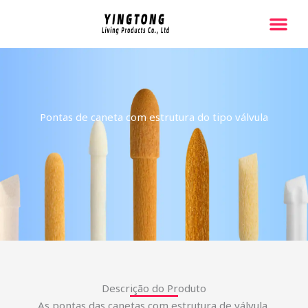
跳
至
内
Página Inicial
Sobre Nós
Contate-Nos
容
Pontas de caneta com estrutura do tipo válvula
Descrição do Produto
As pontas das canetas com estrutura de válvula,