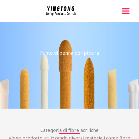
跳
至
内
Pagina Princ
容
Punte di penna per pittura
Categoria di fibre acriliche
Viene prodotto utilizzando diversi materiali come fibre