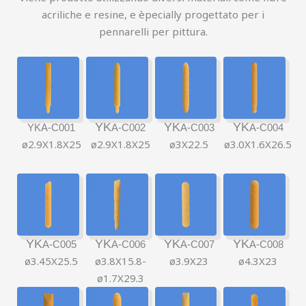
acriliche e resine, e èpecially progettato per i
pennarelli per pittura.
YK
YK
YK
YKA-C001
A-C002
A-C003
A-C004
ø2.9X1.8X25
ø2.9X1.8X25
ø3X22.5
ø3.0X1.6X26.5
YK
YK
YK
YK
A-C005
A-C006
A-C007
A-C008
ø3.45X25.5
ø3.8X15.8-
ø3.9X23
ø4.3X23
ø1.7X29.3