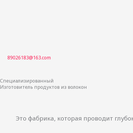
跳
至
内
容
89026183@163.com
Специализированный
Изготовитель продуктов из волокон
Это фабрика, которая проводит глуб