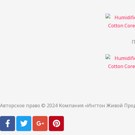
П
Авторское право © 2024 Компания «Ингтон Живой Про
F
T
G
P
a
w
o
i
c
i
o
n