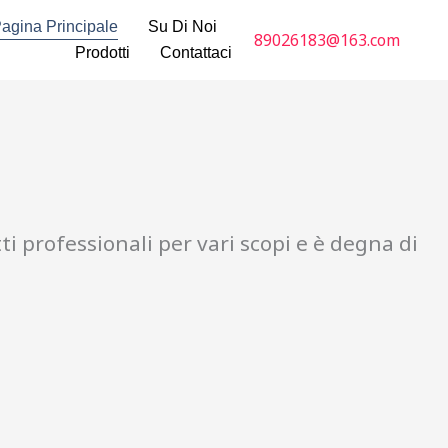
agina Principale
Su Di Noi
89026183@163.com
Prodotti
Contattaci
i professionali per vari scopi e è degna di