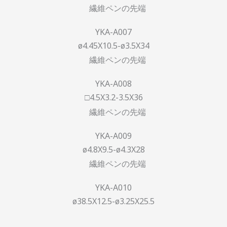
YKA-A007
ø4.45X10.5-ø3.5X34
YKA-A008
□4.5X3.2-3.5X36
YKA-A009
ø4.8X9.5-ø4.3X28
YKA-A010
ø38.5X12.5-ø3.25X25.5