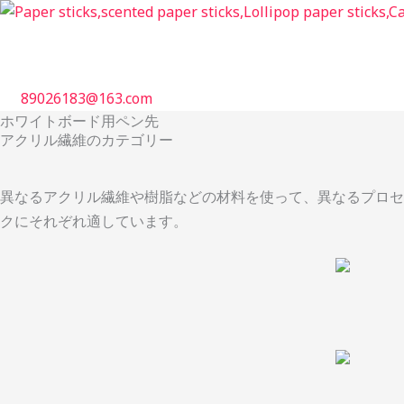
跳
至
内
容
89026183@163.com
ホワイトボード用ペン先
アクリル繊維のカテゴリー
異なるアクリル繊維や樹脂などの材料を使って、異なるプロセ
クにそれぞれ適しています。