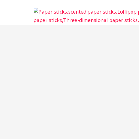
跳
至
内
容