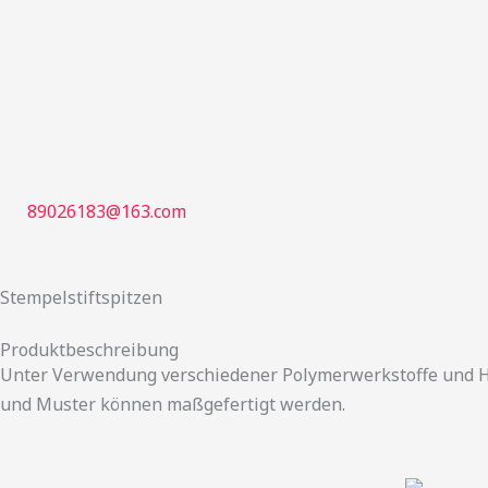
跳
至
内
容
89026183@163.com
Stempelstiftspitzen
Produktbeschreibung
Unter Verwendung verschiedener Polymerwerkstoffe und H
und Muster können maßgefertigt werden.