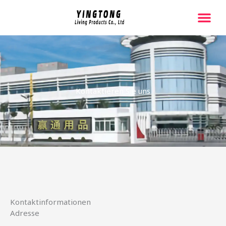
跳
至
内
容
Kontaktieren Sie uns
Kontaktinformationen
Adresse