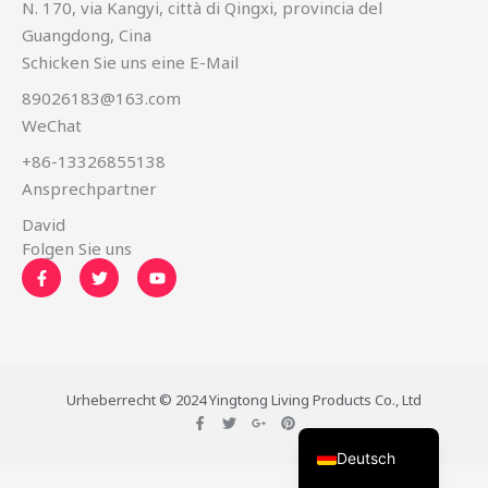
N. 170, via Kangyi, città di Qingxi, provincia del
Guangdong, Cina
Schicken Sie uns eine E-Mail
89026183@163.com
WeChat
简体中文
+86-13326855138
Русский
Ansprechpartner
한국어
David
日本語
Folgen Sie uns
F
T
Y
Português
a
w
o
c
i
u
e
t
t
Español
b
t
u
o
e
b
Italiano
o
r
e
k
Français
-
Urheberrecht © 2024 Yingtong Living Products Co., Ltd
f
F
T
G
P
English
a
w
o
i
c
i
o
n
Deutsch
e
t
g
t
b
t
l
e
o
e
e
r